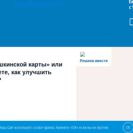
Е
с
Решаем вместе
шкинской карты» или
те, как улучшить
?
Наш Сайт использует cookie-файлы. Нажмите «ОК» если вы не против
OK