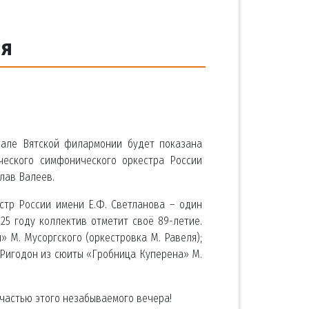
ия
 зале Вятской филармонии будет показана
ческого симфонического оркестра России
лав Валеев.
стр России имени Е.Ф. Светланова – один
25 году коллектив отметит своё 89-летие.
 М. Мусоргского (оркестровка М. Равеля);
 Ригодон из сюиты «Гробница Куперена» М.
частью этого незабываемого вечера!