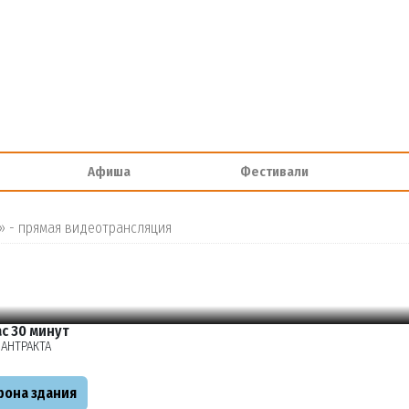
Афиша
Фестивали
 - прямая видеотрансляция
ас 30 минут
 АНТРАКТА
ье
орона здания