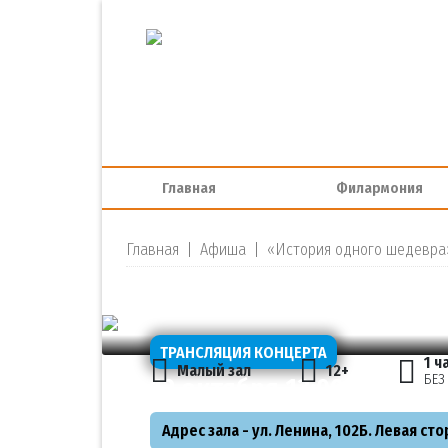
Главная
Филармония
Главная
|
Афиша
|
«История одного шедевра»
ТРАНСЛЯЦИЯ КОНЦЕРТА
1 ч
Малый зал
12+
БЕЗ
12 октября 13:00
Воскресен
Адрес зала - ул. Ленина, 102Б. Левая ст