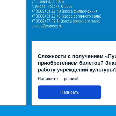
ул. Ленина, д. 102Б
г. Киров, Россия, 610002
+7 (8332) 21-22-40 (касса филармонии)
+7 (8332) 21-22-45 (касса органного зала)
+7 (8332) 77-92-11 (касса органного зала)
vfkirov@yandex.ru
Сложности с получением «Пу
приобретением билетов? Знае
работу учреждений культуры
Напишите — решим!
Написать